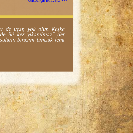
Önsöz için tıklayınız >>>
r de uçar, yok olur. Keşke
rde iki kez yıkanılmaz" der
suların birazını tanısak fena