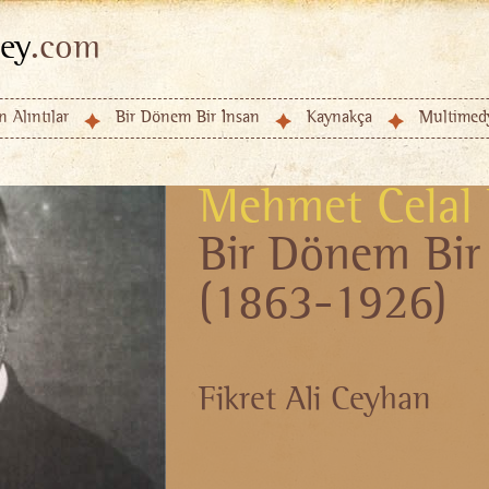
ey
.com
n Alıntılar
Bir Dönem Bir İnsan
Kaynakça
Multimed
Mehmet Celal
Bir Dönem Bir
(1863-1926)
Fikret Ali Ceyhan